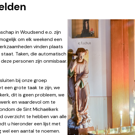
elden
locatiewoudsend@dechristoffel.
nschap in Woudsend e.o. zijn
t mogelijk om elk weekend een
 werkzaamheden vinden plaats
il staat. Taken, die automatisch
 deze personen zijn onmisbaar.
nsluiten bij onze groep
et een grote taak te zijn, we
e kerk, dit is geen probleem, we
ar werk en waardevol om te
rondom de Sint Michaëlkerk
d overzicht te hebben van alle
dt u hieronder een lijst met
g wel een aantal te noemen.