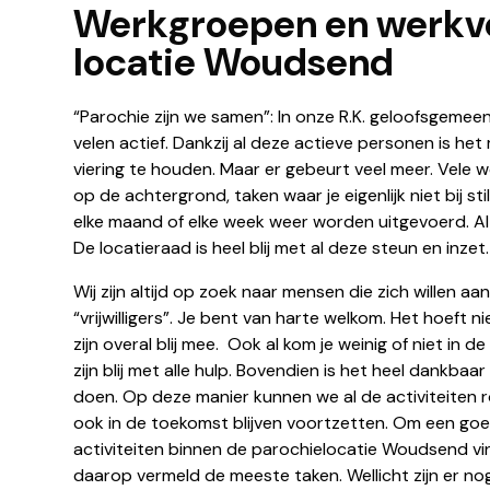
Werkgroepen en werkv
locatie Woudsend
“Parochie zijn we samen”: In onze R.K. geloofsgemee
velen actief. Dankzij al deze actieve personen is he
viering te houden. Maar er gebeurt veel meer. Vele
op de achtergrond, taken waar je eigenlijk niet bij st
elke maand of elke week weer worden uitgevoerd. Al
De locatieraad is heel blij met al deze steun en inzet.
Wij zijn altijd op zoek naar mensen die zich willen aa
“vrijwilligers”. Je bent van harte welkom. Het hoeft ni
zijn overal blij mee. Ook al kom je weinig of niet in d
zijn blij met alle hulp. Bovendien is het heel dankba
doen. Op deze manier kunnen we al de activiteiten 
ook in de toekomst blijven voortzetten. Om een goe
activiteiten binnen de parochielocatie Woudsend vin
daarop vermeld de meeste taken. Wellicht zijn er no