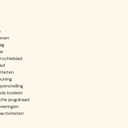
n
n
enen
ag
ie
rochieblad
aad
iteiten
euning
penstelling
ands boeken
che jeugdraad
vieringen
activiteiten