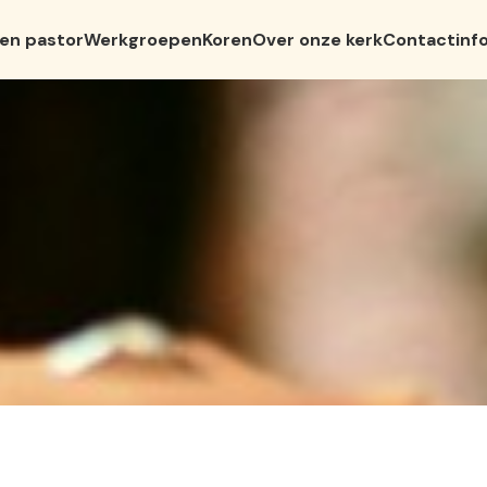
 en pastor
Werkgroepen
Koren
Over onze kerk
Contactinf