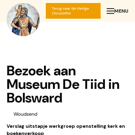
Terug naar de Heilige
MENU
SLUIT
Christoffel
Bezoek aan
Museum De Tiid in
Bolsward
Woudsend
Verslag uitstapje werkgroep openstelling kerk en
boekenverkoop