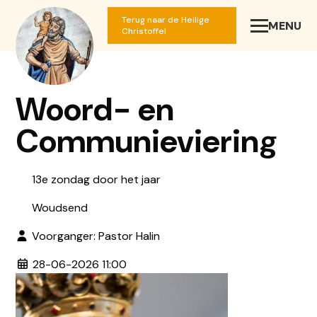
Terug naar de Heilige
MENU
SLUIT
Christoffel
Woord- en
Communieviering
13e zondag door het jaar
Woudsend
Voorganger: Pastor Halin
28-06-2026 11:00