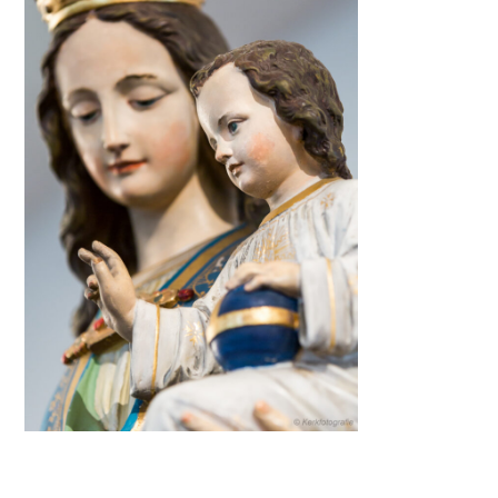
locatiewoudsend@dechristoffel.nl